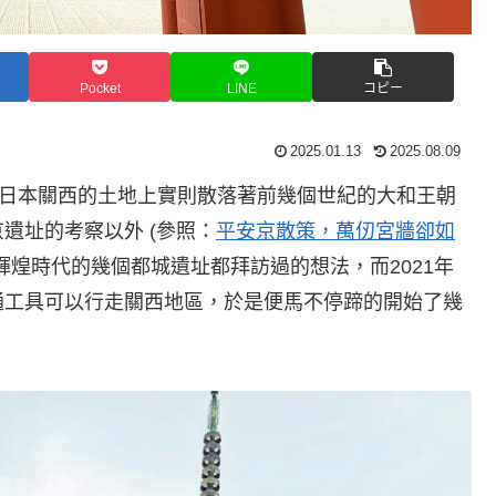
Pocket
LINE
コピー
2025.01.13
2025.08.09
在日本關西的土地上實則散落著前幾個世紀的大和王朝
遺址的考察以外 (參照：
平安京散策，萬仞宮牆卻如
輝煌時代的幾個都城遺址都拜訪過的想法，而2021年
通工具可以行走關西地區，於是便馬不停蹄的開始了幾