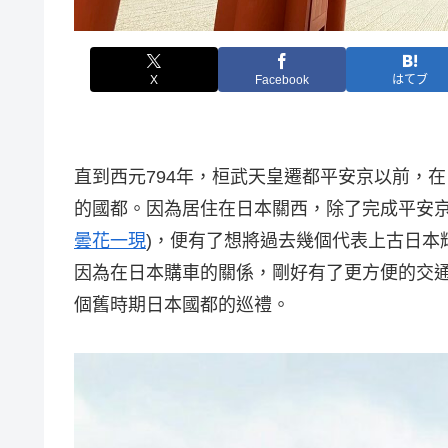
X
Facebook
はてブ
直到西元794年，桓武天皇遷都平安京以前，
的國都。因為居住在日本關西，除了完成平安京
曇花一現
)，便有了想將過去幾個代表上古日本
因為在日本購車的關係，剛好有了更方便的交
個舊時期日本國都的巡禮。