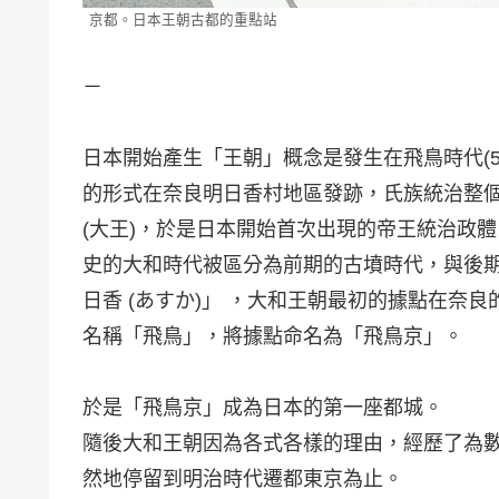
京都。日本王朝古都的重點站
－
日本開始產生「王朝」概念是發生在飛鳥時代(5
的形式在奈良明日香村地區發跡，氏族統治整
(大王)，於是日本開始首次出現的帝王統治政
史的大和時代被區分為前期的古墳時代，與後
日香 (あすか)」 ，大和王朝最初的據點在奈
名稱「飛鳥」，將據點命名為「飛鳥京」。
於是「飛鳥京」成為日本的第一座都城。
隨後大和王朝因為各式各樣的理由，經歷了為數不
然地停留到明治時代遷都東京為止。