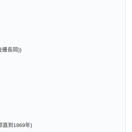
(後遷長岡))
都直到1869年)