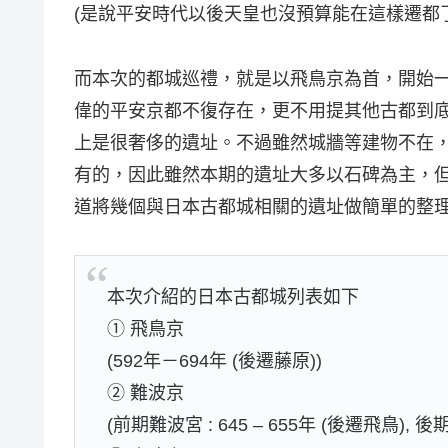
(是說平安時代以後天皇也沒預算能在這樣遷都了
而本次的都城巡禮，就是以飛鳥京為首，開始
偉的平安京都不復存在，更不用提其他古都到
上是很奢侈的遺址。不過雖然城牆等建物不在
有的，因此雖然本期的遺址大多以石碑為主，
道將幾個與日本古都城相關的遺址做簡單的整
本次介紹的日本古都城列表如下
① 飛鳥京
(592年－694年 (後遷藤原))
② 難波京
(前期難波宮 : 645 – 655年 (後遷飛鳥), 後