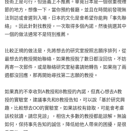
技術上是可行，但道義上不推薦。畢竟日本是一個很重視禮
節的地方，想像一下，當你預約餐廳，並且在時間前發現無
法到訪或會遲到入場，日本的文化是會希望你能夠「事先聯
絡」。因此針對找教授，一次取得多個內諾，然後挑選其中
一個的做法通常不是特別推薦。
比較正規的做法是，先將想去的研究室按照志願序排列，從
最想去的教授開始聯絡，如果教授脫了數日都沒回信，不妨
再寄一次郵件，或是聯絡研究室秘書請她轉告，如果拖了兩
週都沒回應，那再開始尋找第二志願的教授。
如果真的不幸收到A教授和B教授的內諾，但真心想去A教
授的實驗室，建議事先和B教授告知，可以說「基於研究興
趣，比較想去OO的實驗室，如果該校有錄取，可能會考慮
該校就讀，請您見諒」，相信大多數的教授都能諒解。無論
如何，保持事先告知的誠信，降低給他人帶來的困擾，是很