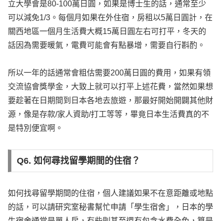
立大學會是80-100萬日圓，如果是博士生的話，通常至少
可以減免1/3。每個月如果在外住宿，房租以5萬日圓計，在
關西地區一個月生活費大概15萬日圓左右可打平，冬天的
話因為需要暖氣，電費可能會有點暴增，需要自行斟酌。
所以一年的話通常會粗估需要200萬日圓的費用，如果有領
交流協會獎學金，大致上就可以打平上述花費，當然如果想
要趁著在日期間到日本各地去旅遊，那最好開始開闢其他財
源，像是存款/家人資助/打工等等，畢竟日本生活費真的不
是特別便宜啊。
Q6. 如何尋找留學期間的住宿？
如何找尋留學期間的住宿，個人建議如果不在意距離或地點
的話，可以請研究室秘書幫忙申請「學生宿舍」，日本的學
生宿舍通常是單人房，有些則甚至還有包含水費全免，算是