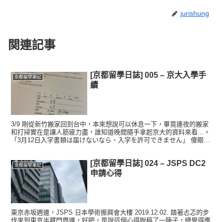
jurishung
関連記事
[京都留學日誌] 005 – 京大入學手
京都留學筆記
續
3/9 剛從新竹搬家回到台中，本來想說可以休息一下，畢竟連夜的搬家
和打掃實在是讓人筋疲力盡，誰知道晚間隨手拿起京大的資料來看...。
「3月12日入学書類は届けないなら、入学を許可できません」 傻眼！
意思是3/12如果沒有把這些資料寄出去的...
[京都留學日誌] 024 – JSPS DC2
京都留學筆記
申請心得
東京赤坂週邊，JSPS 日本學術振興會大樓 2019.12.02. 踏著忐忑的步
伐來到東京半藏門周邊，好吧，是說這個心得脫稿了一陣子，總覺得應