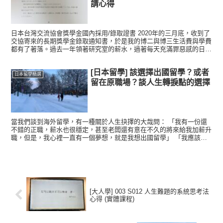
請心得
日本台灣交流協會獎學金國內採用/錄取證書 2020年的三月底，收到了
交協寄來的長期獎學金錄取通知書，於是我的博二與博三生活費與學費
都有了著落。過去一年領著研究室的薪水，過著每天充滿罪惡感的日子
似乎可以比較平靜了一些，也因為不用領研究室的薪水...
[日本留學] 該選擇出國留學？或者
日本留學精選
留在原職場？談人生轉捩點的選擇
當我們談到海外留學，有一種關於人生抉擇的大哉問： 「我有一份還
不錯的正職，薪水也很穩定，甚至老闆還有意在不久的將來給我加薪升
職，但是，我心裡一直有一個夢想，就是我想出國留學」 「我應該選
擇留在原職場繼續努力，或是我該選擇出國留學？」 「我留...
[大人學] 003 S012 人生難題的系統思考法
心得 (實體課程)