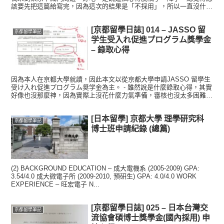
該要先把這篇給寫完，因為這次的結果是「不採用」，所以一直沒什麼
動力寫，不過後來也得到另外一筆大型獎...
[京都留學日誌] 014 – JASSO 留
京都留學筆記
学生受入れ促進プログラム獎學金
– 錄取心得
因為本人在京都大學就讀，因此本文以從京都大學申請JASSO 留學生
受け入れ促進プログラム奨学金為主。 - 雖然說是什麼錄取心得，其實
好像也沒那麼神，因為實際上沒花什麼力氣準備，審核也沒太多困難的
功夫，可能就剛好我在理學研究科是外國人，然後剛...
[日本留學] 京都大學 理學研究科
京都留學筆記
博士班申請紀錄 (總篇)
(2) BACKGROUND EDUCATION – 成大電機系 (2005-2009) GPA:
3.54/4.0 成大微電子所 (2009-2010, 預研生) GPA: 4.0/4.0 WORK
EXPERIENCE – 旺宏電子 N...
[京都留學日誌] 025 – 日本台灣交
京都留學筆記
流協會碩博士獎學金(國內採用) 申