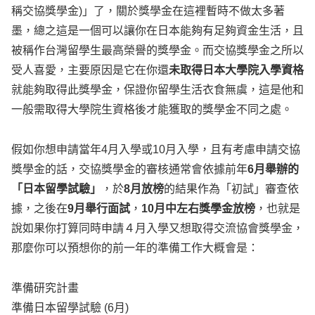
稱交協獎學金)」了，關於獎學金在這裡暫時不做太多著
墨，總之這是一個可以讓你在日本能夠有足夠資金生活，且
被稱作台灣留學生最高榮譽的獎學金。而交協獎學金之所以
受人喜愛，主要原因是它在你還
未取得日本大學院入學資格
就能夠取得此獎學金，保證你留學生活衣食無虞，這是他和
一般需取得大學院生資格後才能獲取的獎學金不同之處。
假如你想申請當年4月入學或10月入學，且有考慮申請交協
獎學金的話，交協獎學金的審核通常會依據前年
6月舉辦的
「日本留學試驗」
，於
8月放榜
的結果作為「初試」審查依
據，之後在
9月舉行面試
，
10月中左右獎學金放榜
，也就是
說如果你打算同時申請４月入學又想取得交流協會獎學金，
那麼你可以預想你的前一年的準備工作大概會是：
準備研究計畫
準備日本留學試驗 (6月)