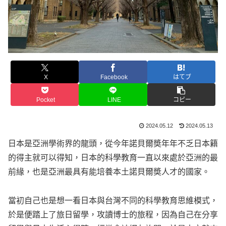
X
Facebook
はてブ
Pocket
LINE
コピー
2024.05.12
2024.05.13
日本是亞洲學術界的龍頭，從今年諾貝爾奬年年不乏日本籍
的得主就可以得知，日本的科學教育一直以來處於亞洲的最
前緣，也是亞洲最具有能培養本土諾貝爾奬人才的國家。
當初自己也是想一看日本與台灣不同的科學教育思維模式，
於是便踏上了旅日留學，攻讀博士的旅程，因為自己在分享