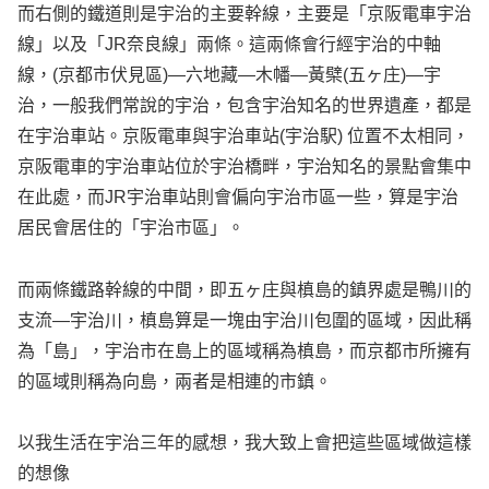
而右側的鐵道則是宇治的主要幹線，主要是「京阪電車宇治
線」以及「JR奈良線」兩條。這兩條會行經宇治的中軸
線，(京都市伏見區)—六地藏—木幡—黃檗(五ヶ庄)—宇
治，一般我們常說的宇治，包含宇治知名的世界遺產，都是
在宇治車站。京阪電車與宇治車站(宇治駅) 位置不太相同，
京阪電車的宇治車站位於宇治橋畔，宇治知名的景點會集中
在此處，而JR宇治車站則會偏向宇治市區一些，算是宇治
居民會居住的「宇治市區」。
而兩條鐵路幹線的中間，即五ヶ庄與槙島的鎮界處是鴨川的
支流—宇治川，槙島算是一塊由宇治川包圍的區域，因此稱
為「島」，宇治市在島上的區域稱為槙島，而京都市所擁有
的區域則稱為向島，兩者是相連的市鎮。
以我生活在宇治三年的感想，我大致上會把這些區域做這樣
的想像