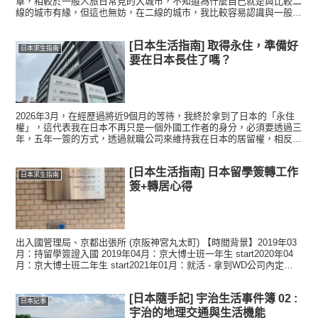
章，相較於一般人旅日常見的大城市，不知道為什麼自己就是與比較二
線的城市有緣，但這也無妨，在二線的城市，我比較容易認識與一般日
本迥異的生活經驗，這大概也符合我喜歡尋找專屬於自己獨特...
[日本生活指南] 取得永住，準備好
日本求生指南
要在日本長住了嗎？
2026年3月，在經歷過將近9個月的等待，我終於拿到了日本的「永住
權」，這代表我在日本不再只是一個外國工作者的身分，必須要透過三
年，五年一簽的方式，透過就職公司來維持我在日本的居留權，相反
地，我開始可以自由地在日本尋找工作，只要有穩定的工作...
[日本生活指南] 日本留學簽轉工作
日本求生指南
簽+轉居心得
出入國管理局、京都出張所 (京阪神宮丸太町) 【時間背景】2019年03
月：持留學簽證入國 2019年04月：京大博士班一年生 start2020年04
月：京大博士班二年生 start2021年01月：就活 - 拿到WD公司內定
2021年0...
[日本隨手記] 宇治生活事件簿 02 :
日本記事
宇治的地理交通與生活機能