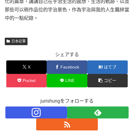
化的篇章，講講自己在宇治生活的感想、生活的軌跡、以及
那些可以稍作品位的宇治景色，作為宇治與我的人生羈絆當
中的一點紀錄。
日本記事
シェアする
X
Facebook
はてブ
Pocket
LINE
コピー
jurishungをフォローする