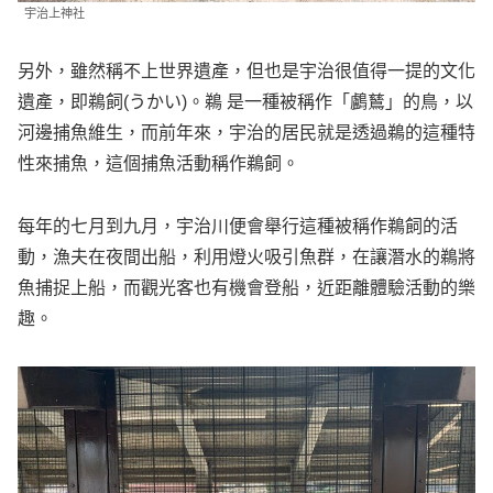
宇治上神社
另外，雖然稱不上世界遺產，但也是宇治很值得一提的文化
遺產，即鵜飼(うかい)。鵜 是一種被稱作「鸕鶿」的鳥，以
河邊捕魚維生，而前年來，宇治的居民就是透過鵜的這種特
性來捕魚，這個捕魚活動稱作鵜飼。
每年的七月到九月，宇治川便會舉行這種被稱作鵜飼的活
動，漁夫在夜間出船，利用燈火吸引魚群，在讓潛水的鵜將
魚捕捉上船，而觀光客也有機會登船，近距離體驗活動的樂
趣。