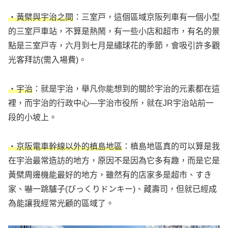
・黃檗與宇治之間
：三室戸，這個區域京阪列車有一個小型
的三室戸車站，不算是熱鬧，有一些小店和超市，有名的景
點是三室戸寺，六月到七月是繡球花的季節，會吸引許多觀
光客拜訪(需入場費)。
・宇治
：就是宇治，舉凡你能想到的關於宇治的元素都在這
裡，而宇治的行政中心—宇治市役所，就在JR宇治站前一
段的小坡上。
・京阪電車幹線以外的槙島地區
：槙島地區真的可以算是我
在宇治最常造訪的地方，原因不是因為它多有趣，而是它是
黃檗周邊機能最好的地方，雖然有的店家多是超市、すき
家、嚇一跳驢子(びっくりドンキー)、藏壽司，但就已經成
為能讓我經常光顧的區域了。