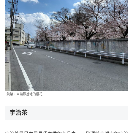
黃檗・自衛隊基地的櫻花
宇治茶