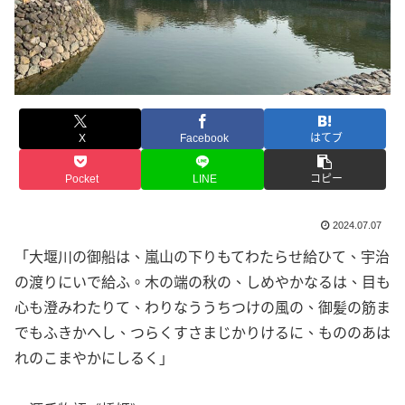
X
Facebook
はてブ
Pocket
LINE
コピー
2024.07.07
「大堰川の御船は、嵐山の下りもてわたらせ給ひて、宇治
の渡りにいで給ふ。木の端の秋の、しめやかなるは、目も
心も澄みわたりて、わりなううちつけの風の、御髪の筋ま
でもふきかへし、つらくすさまじかりけるに、もののあは
れのこまやかにしるく」