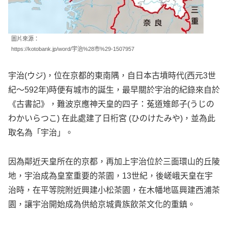
圖片來源：
https://kotobank.jp/word/宇治%28市%29-1507957
宇治(ウジ)，位在京都的東南隅，自日本古墳時代(西元3世
紀～592年)時便有城市的誕生，最早關於宇治的紀錄來自於
《古書記》，難波京應神天皇的四子：菟道雉郎子(うじの
わかいらつこ) 在此處建了日桁宮 (ひのけたみや)，並為此
取名為「宇治」。
因為鄰近天皇所在的京都，再加上宇治位於三面環山的丘陵
地，宇治成為皇室重要的茶園，13世紀，後嵯峨天皇在宇
治時，在平等院附近興建小松茶園，在木幡地區興建西浦茶
園，讓宇治開始成為供給京城貴族飲茶文化的重鎮。