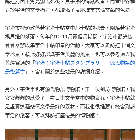
講述前面主角光源氏死後，其子孫的情感故事，而當中各種
對於宇治的文學描述，都增添了這座城市充滿文藝的色彩。
宇治市裡頭散落著宇治十帖當中那十帖的地景，圍繞著宇治
橋周邊的聚落，每年的10-11月兩個月期間，宇治市觀光協
會會舉辦收集宇治十帖印章的活動，大家可以走訪這十個文
學地景，藉此好好認識宇治美麗的風景。也可以參考過去我
曾經寫過的「
宇治：宇治十帖スタンプラリー || 源氏物語的
最後篇章
」，會有關於這些地景的詳細介紹。
另外，宇治市也有源氏物語博物館，第一次到訪博物館，我
安安靜靜的感受了一次日本文學當中的物哀れ，宇治十帖就
是證實這種悲傷文學最好的素材，而我也很推薦有機會到訪
宇治的旅客，可以拜訪這座優美的博物館。