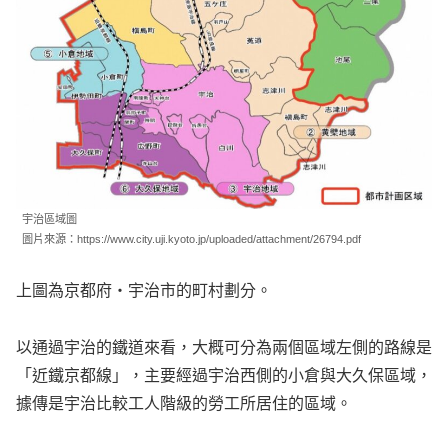
宇治區域圖
圖片來源：https://www.city.uji.kyoto.jp/uploaded/attachment/26794.pdf
上圖為京都府・宇治市的町村劃分。
以通過宇治的鐵道來看，大概可分為兩個區域左側的路線是
「近鐵京都線」，主要經過宇治西側的小倉與大久保區域，
據傳是宇治比較工人階級的勞工所居住的區域。