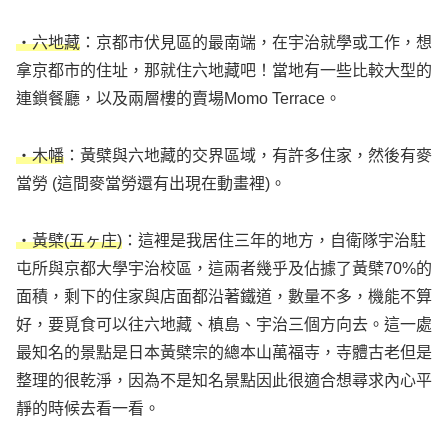
・六地藏
：京都市伏見區的最南端，在宇治就學或工作，想
拿京都市的住址，那就住六地藏吧！當地有一些比較大型的
連鎖餐廳，以及兩層樓的賣場Momo Terrace。
・木幡
：黃檗與六地藏的交界區域，有許多住家，然後有麥
當勞 (這間麥當勞還有出現在動畫裡)。
・黃檗(五ヶ庄)
：這裡是我居住三年的地方，自衛隊宇治駐
屯所與京都大學宇治校區，這兩者幾乎及佔據了黃檗70%的
面積，剩下的住家與店面都沿著鐵道，數量不多，機能不算
好，要覓食可以往六地藏、槙島、宇治三個方向去。這一處
最知名的景點是日本黃檗宗的總本山萬福寺，寺體古老但是
整理的很乾淨，因為不是知名景點因此很適合想尋求內心平
靜的時候去看一看。