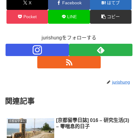
X
Facebook
はてブ
Pocket
LINE
コピー
jurishungをフォローする
jurishung
関連記事
[京都留學日誌] 016 – 研究生活(3)
京都留學筆記
– 零喘息的日子