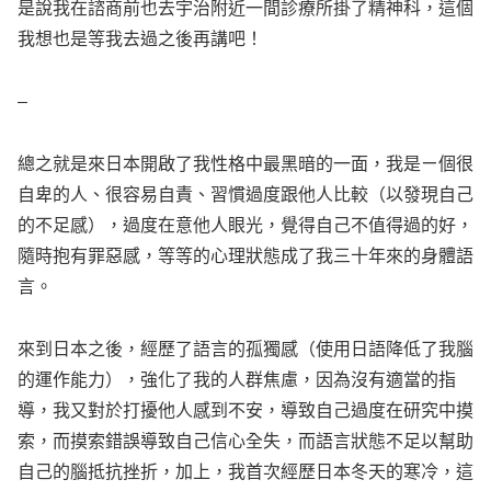
是說我在諮商前也去宇治附近一間診療所掛了精神科，這個
我想也是等我去過之後再講吧！
–
總之就是來日本開啟了我性格中最黑暗的一面，我是ㄧ個很
自卑的人、很容易自責、習慣過度跟他人比較（以發現自己
的不足感），過度在意他人眼光，覺得自己不值得過的好，
隨時抱有罪惡感，等等的心理狀態成了我三十年來的身體語
言。
來到日本之後，經歷了語言的孤獨感（使用日語降低了我腦
的運作能力），強化了我的人群焦慮，因為沒有適當的指
導，我又對於打擾他人感到不安，導致自己過度在研究中摸
索，而摸索錯誤導致自己信心全失，而語言狀態不足以幫助
自己的腦抵抗挫折，加上，我首次經歷日本冬天的寒冷，這