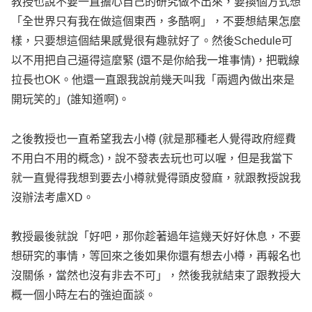
教授也說不要一直擔心自己的研究做不出來，要換個方式想
「全世界只有我在做這個東西，多酷啊」，不要想結果怎麼
樣，只要想這個結果感覺很有趣就好了。然後Schedule可
以不用把自己逼得這麼緊 (還不是你給我一堆事情)，把戰線
拉長也OK。他還一直跟我說前幾天叫我「兩週內做出來是
開玩笑的」(誰知道啊)。
之後教授也一直希望我去小樽 (就是那種老人覺得政府經費
不用白不用的概念)，說不發表去玩也可以喔，但是我當下
就一直覺得我想到要去小樽就覺得頭皮發麻，就跟教授說我
沒辦法考慮XD。
教授最後就說「好吧，那你趁著過年這幾天好好休息，不要
想研究的事情，等回來之後如果你還有想去小樽，再報名也
沒關係，當然也沒有非去不可」，然後我就結束了跟教授大
概一個小時左右的強迫面談。