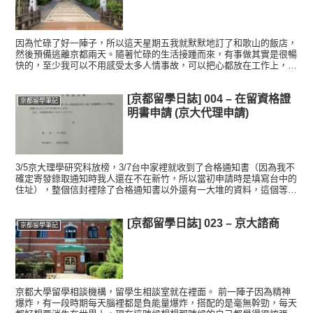
因為忙碌了好一陣子，所以這天星期五我就默默地訂了和歌山的飯店，
然後預備逃離京都兩天。隨著忙碌的生活接踵而來，有事做其實是很暢
快的，至少我可以不用感受太多人情事故，可以把心都放在工作上，但
忙碌的生活又總讓我覺得自己心裡正在生病，明明實驗正一步...
[京都留學日誌] 004 – 在留資格證
京都留學筆記
明書申請 (京大代理申請)
3/5京大理學研究科放榜，3/7台中家裡就收到了合格通知書（因為我不
確定寄發錄取通知時我人還在不在新竹，所以當初申請時是填寫台中的
住址），整個信封裡除了合格通知書以外還有一大堆的資料，這個等一
下再稍作介紹。 關於「在留資格證明書」的申請部分...
[京都留學日誌] 023 – 京大諮商
京都留學筆記
京都大學留學相談機構，留學生相談室就在裡面。 前一陣子因為精神
爆炸，有一段時期每天腦裡都是負能量爆炸，搭配的是毫無幹勁，每天