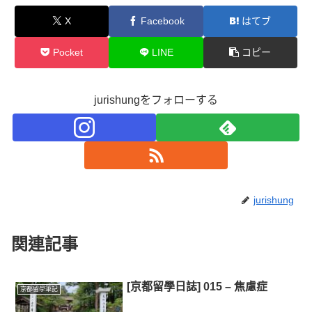
X
Facebook
はてブ
Pocket
LINE
コピー
jurishungをフォローする
jurishung
関連記事
[京都留學日誌] 015 – 焦慮症
京都留學筆記