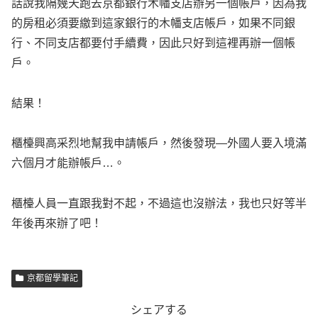
話說我隔幾天跑去京都銀行木幡支店辦另一個帳戶，因為我
的房租必須要繳到這家銀行的木幡支店帳戶，如果不同銀
行、不同支店都要付手續費，因此只好到這裡再辦一個帳
戶。
結果！
櫃檯興高采烈地幫我申請帳戶，然後發現—外國人要入境滿
六個月才能辦帳戶…。
櫃檯人員一直跟我對不起，不過這也沒辦法，我也只好等半
年後再來辦了吧！
京都留學筆記
シェアする