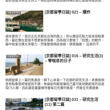
都好想要消失在世界上。現在這時候想想那時候的自己都覺得很誇張，
但也不會覺得不可理解，畢竟那就是親身經歷過的事情。 那...
[京都留學日誌] 021 – 爆炸
京都留學筆記
過年要到了，我也正在京都往台灣的路上，所以應該花點力氣來寫點東
西。最近實在是很不想更新部落格，因為我只要做了「回想」的動作，
腦中就會沈積太多壓力，然後整個頭皮發麻，頭昏腦脹。 這真的不是
開玩笑，從12月到1月我整個人陷入一種很像憂鬱症的狀態...
[京都留學日誌] 016 – 研究生活(3)
京都留學筆記
– 零喘息的日子
稍微拋棄上一篇的焦慮症，靜下心來寫一下近期的研究生活。其實我倒
是有點像是即使感到不適，無論如何都會讓自己盡可能地動起來的自虐
型(?)人類，因此還是盡量維持著每日充實的進度，然後在充實過後面
對難以招架的焦慮。 8月中-8月底：公司試片的製程T...
[京都留學日誌] 031 – 研究生活
京都留學筆記
(11) 第二篇