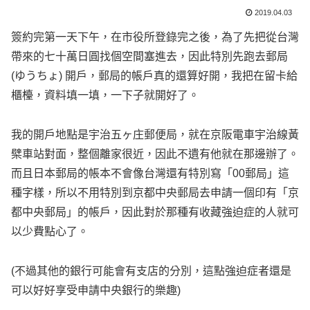
2019.04.03
簽約完第一天下午，在市役所登錄完之後，為了先把從台灣
帶來的七十萬日圓找個空間塞進去，因此特別先跑去郵局
(ゆうちょ) 開戶，郵局的帳戶真的還算好開，我把在留卡給
櫃檯，資料填一填，一下子就開好了。
我的開戶地點是宇治五ヶ庄郵便局，就在京阪電車宇治線黃
檗車站對面，整個離家很近，因此不遺有他就在那邊辦了。
而且日本郵局的帳本不會像台灣還有特別寫「00郵局」這
種字樣，所以不用特別到京都中央郵局去申請一個印有「京
都中央郵局」的帳戶，因此對於那種有收藏強迫症的人就可
以少費點心了。
(不過其他的銀行可能會有支店的分別，這點強迫症者還是
可以好好享受申請中央銀行的樂趣)