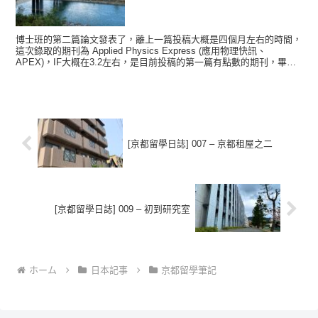
博士班的第二篇論文發表了，離上一篇投稿大概是四個月左右的時間，
這次錄取的期刊為 Applied Physics Express (應用物理快訊、
APEX)，IF大概在3.2左右，是目前投稿的第一篇有點數的期刊，畢竟
上一篇是JMSJ (日本磁...
[京都留學日誌] 007 – 京都租屋之二
[京都留學日誌] 009 – 初到研究室
ホーム
日本記事
京都留學筆記