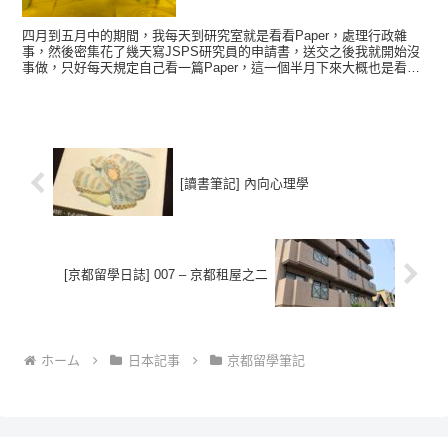
四月到五月中的期間，我每天到研究室就是看看Paper，處理行政雜
事，然後密集花了幾天寫JSPS研究員的申請書，送交之後我就開始沒
事做，只好每天規定自己看一篇Paper，這一個半月下來大概也是看了
20篇上下。 就在5/15的時候，一大早(？)...
[讀書筆記] 內向心理學
[京都留學日誌] 007 – 京都租屋之二
ホーム
日本記事
京都留學筆記