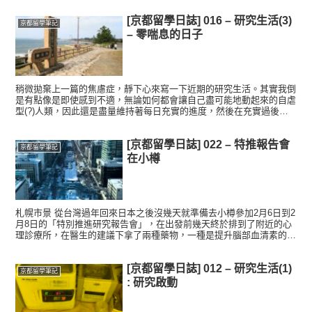
[京都留學日誌] 016 – 研究生活(3)
京都留學筆記
– 零喘息的日子
稍微拋棄上一篇的焦慮症，靜下心來寫一下近期的研究生活。其實我倒
是有點像是即使感到不適，無論如何都會讓自己盡可能地動起來的自虐
型(?)人類，因此還是盡量維持著每日充實的進度，然後在充實過後面
對難以招架的焦慮。 8月中-8月底：公司試片的製程T...
[京都留學日誌] 022 – 特推報告會
京都留學筆記
在小樽
札幌市景 從台灣過年回來日本之後沒幾天就準備去小樽參加2月6日到2
月8日的「特別推進研究報告會」，在出發前幾天終於排到了附近的心
理診療所，在醫生的建議下拿了兩種藥物，一種是提升腦部血清素的
藥，通常就是憂鬱症或是恐慌症患者會吃的初級藥物，因為...
[京都留學日誌] 012 – 研究生活(1)
京都留學筆記
: 研究啟動