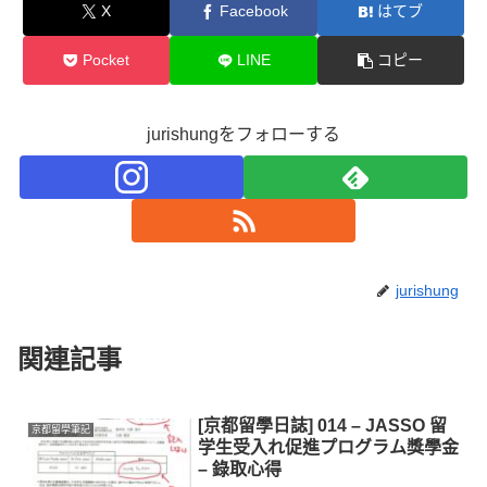
X
Facebook
はてブ
Pocket
LINE
コピー
jurishungをフォローする
jurishung
関連記事
[京都留學日誌] 014 – JASSO 留
京都留學筆記
学生受入れ促進プログラム獎學金
– 錄取心得