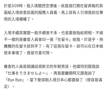
於是3/28時，我入境關西空港後，就直接打開在留資格的頁
面給入境檢查前面的服務人員看，馬上就有人引領我前往專
用的入境櫃檯了。
入境手續其實跟一般手續差不多，也是要按指紋照相，不過
不一樣的是審查人員會印一張「在留卡」給我。於是乎，熱
騰騰的在留卡就到手了，有了這張在留卡，就可以在日本做
很多事情了，真是可喜可賀。
審查的人員是個講話很斯文的年輕男孩，他還特別跟我說
「仕事をできませんよ～」、再我要離開時又跟我說了
「Bye Bye」，當下覺得剛入境日本心都要麻了（很容易滿
足）。