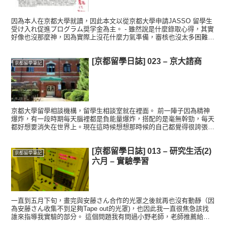
因為本人在京都大學就讀，因此本文以從京都大學申請JASSO 留學生
受け入れ促進プログラム奨学金為主。 - 雖然說是什麼錄取心得，其實
好像也沒那麼神，因為實際上沒花什麼力氣準備，審核也沒太多困難的
功夫，可能就剛好我在理學研究科是外國人，然後剛...
[京都留學日誌] 023 – 京大諮商
京都留學筆記
京都大學留學相談機構，留學生相談室就在裡面。 前一陣子因為精神
爆炸，有一段時期每天腦裡都是負能量爆炸，搭配的是毫無幹勁，每天
都好想要消失在世界上。現在這時候想想那時候的自己都覺得很誇張，
但也不會覺得不可理解，畢竟那就是親身經歷過的事情。 那...
[京都留學日誌] 013 – 研究生活(2)
京都留學筆記
六月 – 實驗學習
一直到五月下旬，畫完與安藤さん合作的光罩之後就再也沒有動靜（因
為安藤さん收集不到足夠Tape out的光罩)，也因此我一直很焦急該找
誰來指導我實驗的部分。 這個問題我有問過小野老師，老師推薦給我
「平田さん」和「奧野さん」兩個前輩，要我找時間...