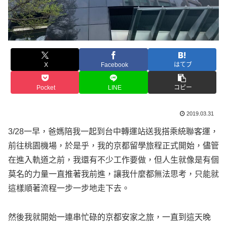
X
Facebook
はてブ
Pocket
LINE
コピー
2019.03.31
3/28一早，爸媽陪我一起到台中轉運站送我搭乘統聯客運，
前往桃園機場，於是乎，我的京都留學旅程正式開始，儘管
在進入軌道之前，我還有不少工作要做，但人生就像是有個
莫名的力量一直推著我前進，讓我什麼都無法思考，只能就
這樣順著流程一步一步地走下去。
然後我就開始一連串忙碌的京都安家之旅，一直到這天晚