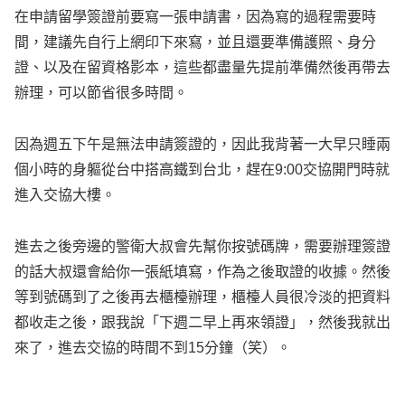
在申請留學簽證前要寫一張申請書，因為寫的過程需要時
間，建議先自行上網印下來寫，並且還要準備護照、身分
證、以及在留資格影本，這些都盡量先提前準備然後再帶去
辦理，可以節省很多時間。
因為週五下午是無法申請簽證的，因此我背著一大早只睡兩
個小時的身軀從台中搭高鐵到台北，趕在9:00交協開門時就
進入交協大樓。
進去之後旁邊的警衛大叔會先幫你按號碼牌，需要辦理簽證
的話大叔還會給你一張紙填寫，作為之後取證的收據。然後
等到號碼到了之後再去櫃檯辦理，櫃檯人員很冷淡的把資料
都收走之後，跟我說「下週二早上再來領證」，然後我就出
來了，進去交協的時間不到15分鐘（笑）。