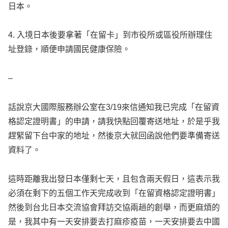
日本。
4. 入境日本後要拿著「在留卡」到市役所或區役所辦理住
址登錄，順便申請國民健康保險。
–
話說京大國際服務辦公室在3/19來信通知我已完成「在留資
格認定證明書」的申請，請我快點回覆寄送地址，於是乎我
趕緊留下台中家的地址，然後京大就回函說他們要準備寄送
資料了。
這時距離我出發日本僅剩七天，且包含兩天假日，這表示我
必須在剩下的五個工作天完成收到「在留資格認定證明書」
然後到台北日本交流協會拜訪交協兩趟的創舉，而更麻煩的
是，我其中有一天安排要去打麻疹疫苗，一天安排要去中國