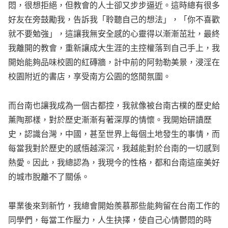
悶，很想拒絕，但教會的人士卻又步步逼近。這時總有很多
好友在旁鼓勵我，告訴我「聆聽自己的想法」，「你不喜歡
就不要勉強」，這讓我無安全感的心靈得以漸漸茁壯，最終
我離開的教會，重新讓成大生涯的主控權落到自己手上，我
開始能夠品味校園的紅磚牆，計中前的阿勃勒美景，浸淫在
校園附近的書店，享受南方公園的悠閒氛圍。
而台南也讓我成為一個古都控，我就像被台南古樸的歷史給
薰陶那樣，對於歷史漸漸有著深厚的情懷。我開始研讀歷
史，認識台灣，中國，甚至世界上每個土地發生的事情，而
每當我對於歷史的感悟越深沉，我越能對於台南的一切感到
熱愛。因此，我總認為，我現今的性格，都和台南這座美好
的城市脫離不了關係。
畢業後來到新竹，我總會開始羨慕那些能夠留在台南工作的
同學們，每當工作壓力，人生抉擇，使自己心情鬱悶的時