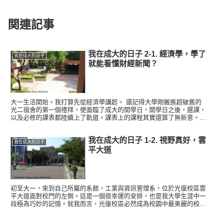
関連記事
我在成大的日子 2-1. 經濟學，學了
我在成大的日子
就能看懂財經新聞？
大一生活開始。我打算先從經濟學講起。 還記得大學剛搬進超破舊的
光二宿舍的第一個禮拜，便面臨了成大的開學日，開學日之後，選課，
以及必修的課表都陸續上了軌道。課表上的課程其實還算了無新意。大
一個課程無非就是「普通物理」「微積分」「普通物理實驗」...
我在成大的日子 1-2. 視野真好，雲
我在成大的日子
平大道
初至大一，來到自己所屬的系館，工業與資訊管理系，位於光復校區雲
平大道面對校門的左側。這是一個很幸運的安排，也是我大學生涯中一
段極為巧妙的記憶。就我而言，光復校區必然成為校園中最美麗的校
區。此處有藝文中心，有古蹟，有榕園，有雖然小卻又精美的成...