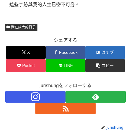
這些字跡與我的人生已密不可分。
我在成大的日子
シェアする
X
Facebook
はてブ
Pocket
LINE
コピー
jurishungをフォローする
jurishung