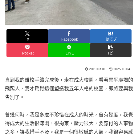
X
Facebook
はてブ
Pocket
LINE
コピー
2019.03.01
2025.10.04
直到我的離校手續完成後，走在成大校園，看著雲平廣場的
飛踢人，我才驚覺這個塑造我五年人格的校園，即將要與我
告別了。
曾幾何時，我是多麽不珍惜在成大的時光，曾有幾度，我覺
得成大的生活很滯悶，很拘束，壓力很大，要應付的人事物
之多，讓我措手不及。我是一個很敏感的人類，我很容易感