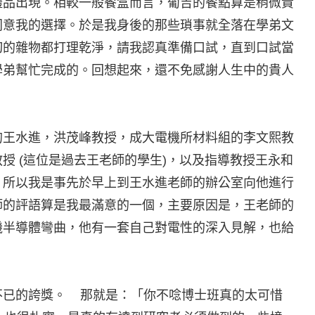
禮品出現。相較一般餐盒而言，葡吉的餐點算是稍微貴
同意我的選擇。於是我身後的那些瑣事就全落在學弟文
切的雜物都打理乾淨，請我認真準備口試，直到口試當
學弟幫忙完成的。回想起來，還不免感謝人生中的貴人
的王水進，洪茂峰教授，成大電機所材料組的李文熙教
授 (這位是過去王老師的學生)，以及指導教授王永和
，所以我是事先於早上到王水進老師的辦公室向他進行
師的評語算是我最滿意的一個，主要原因是，王老師的
機半導體彎曲，他有一套自己對電性的深入見解，也給
不已的誇獎。 那就是：「你不唸博士班真的太可惜