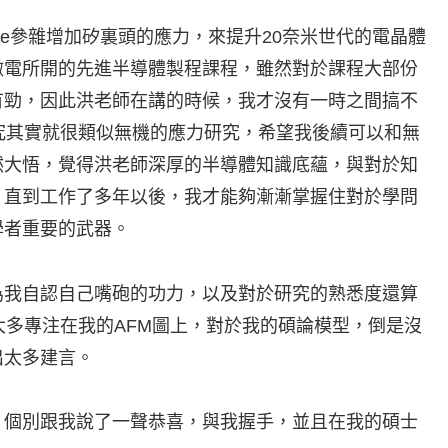
e參雜增加矽裏頭的應力，來提升20奈米世代的電晶體
微電所開的先進半導體製程課程，雖然對於課程大部份
有勁，因此洪老師在講的時候，我才沒有一時之間搞不
究其實就很類似無機的應力研究，希望我後續可以和無
然大悟，覺得洪老師深厚的半導體知識底蘊，與對於知
。直到工作了多年以後，我才能夠漸漸掌握住對於學問
學者重要的武器。
為我自認自己嘴砲的功力，以及對於研究的熟悉度還算
多專注在我的AFM圖上，對於我的碩論模型，倒是沒
出太多建言。
，個別跟我說了一聲恭喜，與我握手，並且在我的碩士