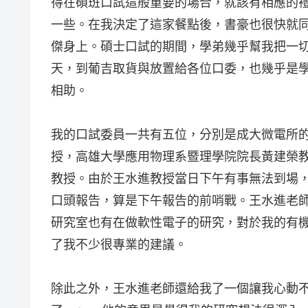
得在碩班口試這般重要的場合，就該有相應的
一些。在我決定了這家餐點後，書豪也很快就
傑身上。碩士口試的期間，學弟幾乎幫我把一
天，到葡吉取貨與放置給各位口委，也幾乎是
相助。
我的口試委員一共有五位，分別是成大微電所
授，高雄大學應用物理系暨理學院院長黃建榮教
教授。由於王水進教授當日下午有事無法到場
口頭報告，算是下午報告的前哨戰。王水進老
研究室也有在做軟性電子的研究，對於我的有
了我不少很專業的建議。
除此之外，王水進老師還給我了一個讓我心動