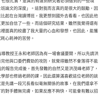
，也很扎實，是真的有達到研究者必須做到的一些境
士班論文的深度」。這對我而言真的是很大的鼓勵，因
是比起在台灣讀博班，我更想到國外去看看，也因此他
又更加自信了一些。而這個研究結果，雖然我覺得還有
這裡面真的絞盡了我大量的心血和發想，也因此，能獲
究耗心耗神的苦勞。
指導教授王永和老師因為有一場會議要開，所以先請洪
看完他與口委們費勁的攻防，就覺得雖然不會落得不能
我的報告完成後，首先發難的自然又是洪茂峰老師了，
大學部也修過老師的課，因此還算滿喜歡這位老師的談
就是先講一段冗長看似毫無關係的故事，在我們還拿不
打的對手體無完膚，如果反應不夠快，可能會有難以招