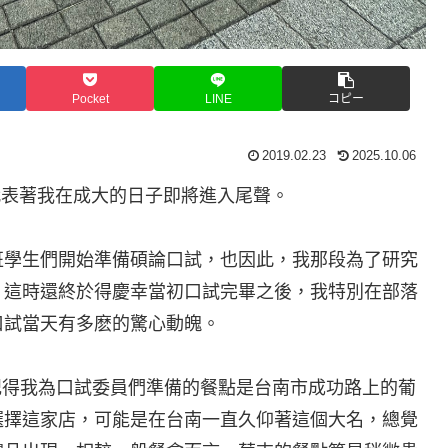
Pocket
LINE
コピー
2019.02.23
2025.10.06
代表著我在成大的日子即將進入尾聲。
班學生們開始準備碩論口試，也因此，我那段為了研究
。這時還終於得慶幸當初口試完畢之後，我特別在部落
口試當天有多麽的驚心動魄。
還記得我為口試委員們準備的餐點是台南市成功路上的葡
選擇這家店，可能是在台南一直久仰著這個大名，總覺