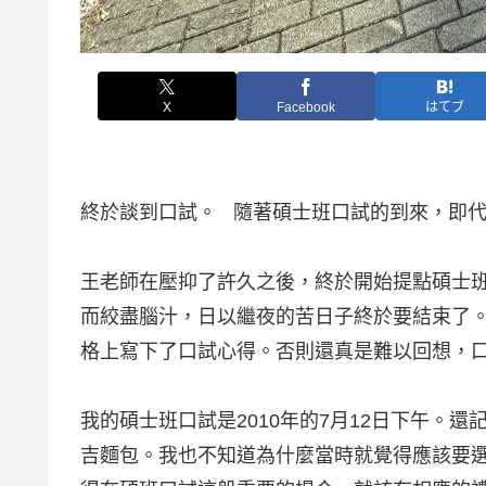
X
Facebook
はてブ
終於談到口試。 隨著碩士班口試的到來，即
王老師在壓抑了許久之後，終於開始提點碩士
而絞盡腦汁，日以繼夜的苦日子終於要結束了
格上寫下了口試心得。否則還真是難以回想，
我的碩士班口試是2010年的7月12日下午。
吉麵包。我也不知道為什麼當時就覺得應該要