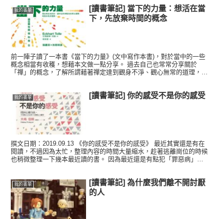
[讀書筆記] 當下的力量：想活在當
我的書單
下，先放棄時間的概念
前一陣子讀了一本書《當下的力量》(文中寫作本書)，對於當中的一些
概念相當有收穫，想藉本文做一點分享。 過去自己也常常分享關於
「禪」的概念，了解所謂藉著禪定達到觀身不淨、觀心無常的道理，卻
苦於自己也是修行不足，沒有機會達到「明心見性」的人類，...
[讀書筆記] 你的感受不是你的感受
我的書單
撰文日期：2019.09.13 《你的感受不是你的感受》 最近其實還是有在
閱讀，不過因為太忙，整理內容的時間大量縮水，趁著逃離崗位的時候
也稍微整理一下幾本最近讀的書。 因為最近還是有點犯「罪惡病」，
所以常常腦波會被各種邪惡的罪惡感意念侵擾，...
[讀書筆記] 為什麼我們離不開討厭
我的書單
的人