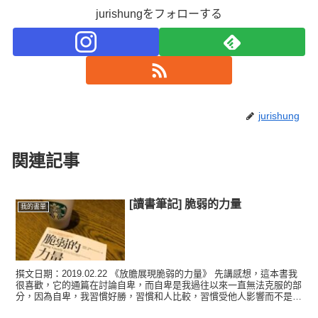
jurishungをフォローする
jurishung
関連記事
[讀書筆記] 脆弱的力量
我的書單
撰文日期：2019.02.22 《放膽展現脆弱的力量》 先講感想，這本書我
很喜歡，它的通篇在討論自卑，而自卑是我過往以來一直無法克服的部
分，因為自卑，我習慣好勝，習慣和人比較，習慣受他人影響而不是思
考自己最想要什麼，習慣追求完美，而這些，都...