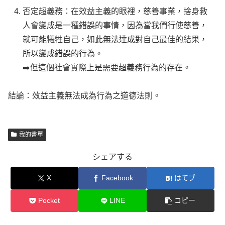
否定超義務：在效益主義的眼裡，慈善事業，捨身救
人會變成是一種錯誤的事情，因為當我們行使慈善，
就可能犧牲自己，如此無法達成對自己最佳的結果，
所以變成錯誤的行為。
➡️但這個社會實際上是需要超義務行為的存在。
結論：效益主義無法成為行為之道德法則。
我的書單
シェアする
X
Facebook
はてブ
Pocket
LINE
コピー