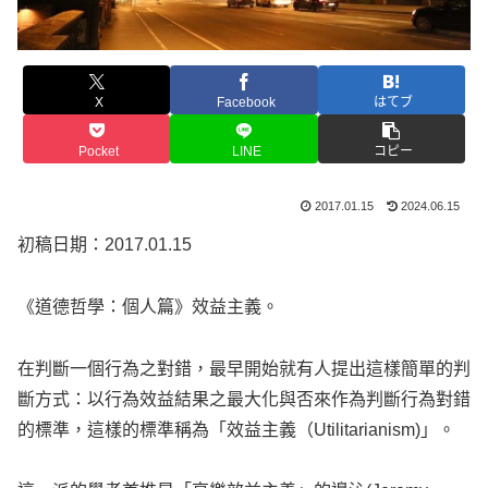
X
Facebook
はてブ
Pocket
LINE
コピー
2017.01.15
2024.06.15
初稿日期：2017.01.15
《道德哲學：個人篇》效益主義。
在判斷一個行為之對錯，最早開始就有人提出這樣簡單的判
斷方式：以行為效益結果之最大化與否來作為判斷行為對錯
的標準，這樣的標準稱為「效益主義（Utilitarianism)」。