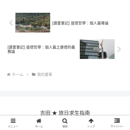
[讀書筆記] 道德哲學：個人篇導論
[讀書筆記] 道德哲學：個人篇之康德的義
務論
ホーム
我的書單
吉田 ★ 旅日求生指南
© 2016 吉田 ★ 旅日求生指南.
メニュー
ホーム
検索
トップ
サイドバー