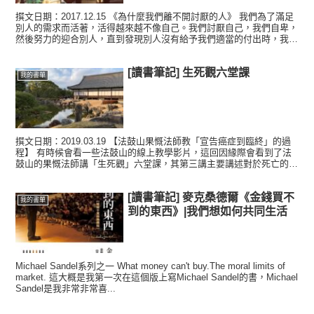
撰文日期：2017.12.15 《為什麼我們離不開討厭的人》 我們為了滿足
別人的需求而活著，活得越來越不像自己。我們討厭自己，我們自卑，
然後努力的迎合別人，直到發現別人沒有給予我們適當的付出時，我們
開始憎恨對方，開始感到焦慮。 但我們還是繼...
[讀書筆記] 生死觀六堂課
我的書單
撰文日期：2019.03.19 【法鼓山果慨法師教「宣告癌症到臨終」的過
程】 有時候會看一些法鼓山的線上教學影片，這回因緣際會看到了法
鼓山的果慨法師講「生死觀」六堂課，其第三講主要講述對於死亡的禮
儀，原本目標應該是「佛說阿彌陀經」，不過因為...
[讀書筆記] 麥克桑德爾《金錢買不
我的書單
到的東西》|我們想如何共同生活
Michael Sandel系列之一 What money can't buy.The moral limits of
market. 這大概是我第一次在這個版上寫Michael Sandel的書，Michael
Sandel是我非常非常喜...