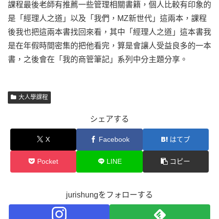
課程最後老師有推薦一些管理相關書籍，個人比較有印象的
是「經理人之道」以及「我們，MZ新世代」這兩本，課程
後我也把這兩本書找回來看，其中「經理人之道」這本書我
是在年假時間密集的把他看完，算是會讓人受益良多的一本
書，之後會在「我的商管筆記」系列中分主題分享。
大人學課程
シェアする
X
Facebook
はてブ
Pocket
LINE
コピー
jurishungをフォローする