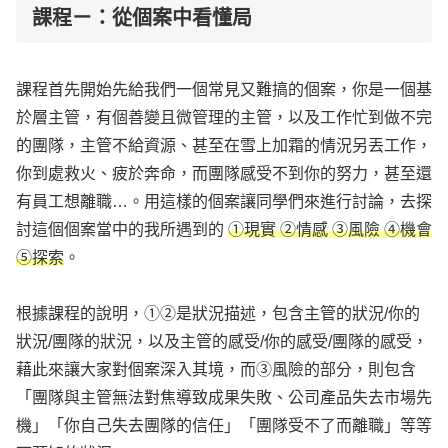
課程ㄧ：從個案中看懂局
課程首先開始先給我們一個常見又難搞的個案，你是一個基
於層主管，有個善變且微管理的主管，以及工作忙到做不完
的團隊，主管不給資源、甚至在雪上加霜的情況另丟工作，
你到處救火、疲於奔命，而團隊感受不到你的努力，甚至還
有員工想離職…。用這樣的個案讓同學們來進行討論，去探
討這個個案當中的我所遇到的
①現實 ②情感 ③風險 ④機會
⑤探索
。
根據課程的說明，①②是狀況描述，包含主管的狀況/你的
狀況/團隊的狀況，以及主管的感受/你的感受/團隊的感受，
藉此來讓大家對個案深入其境，而③風險的部分，則包含
「團隊與主管無法對焦導致成果失敗、公司產品失去市場先
機」「你自己失去團隊的信任」「團隊受不了而離職」等等