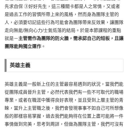
先求自保 ③好好先生，這三種關卡都是人之常情，又或者
是過去工作的習慣所帶上來的風格，然而身為團隊主管的
人，必須要切記這些行為可能會為團隊帶來反效果，讓團隊
走向無能/無向心力/士氣低落的結局。於是本節課程的重點
就是－
主管需作為團隊的防火牆，需承認自己的短板，且讓
團隊能夠獨立運作
。
英雄主義
英雄主義是一般新上任的主管最容易遇到的狀況，當我們能
從團隊成員晉升主管，必然代表我們有一些不可取代的職場
專業，或者在職涯中獲得良好表現，並且受到上層主管的青
睞，當升上主管職之後，我們會發現事事不如自己可所想像
般的那樣容易掌握，過去我們能夠待在位置上盡可能將一件
事情做到完美，思考到周詳，但做為團隊主管，我們可沒有