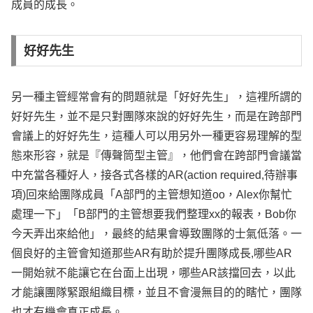
成員的成長。
好好先生
另一種主管經常會有的問題就是「好好先生」，這裡所謂的
好好先生，並不是只對團隊來說的好好先生，而是在跨部門
會議上的好好先生，這種人可以用另外一種更容易理解的型
態來形容，就是『傳聲筒型主管』，他們會在跨部門會議當
中充當各種好人，接各式各樣的AR(action required,待辦事
項)回來給團隊成員「A部門的主管想知道oo，Alex你幫忙
處理一下」「B部門的主管想要我們整理xx的報表，Bob你
今天弄出來給他」，最終的結果會導致團隊的士氣低落。一
個良好的主管會知道那些AR有助於提升團隊成長,哪些AR
一開始就不能讓它在台面上出現，哪些AR該擋回去，以此
才能讓團隊緊跟組織目標，並且不會漫無目的的瞎忙，團隊
也才有機會真正成長。