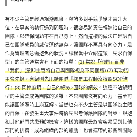
有不少主管是經過規避風險，與諸多對手競爭後才晉升大
位，在專案的執行遇到問題時，很容易將責任轉嫁給自己的
團隊，以確保問題不在自己身上，然而這樣的做法正是讓自
己在團隊成員的威信蕩然無存，讓團隊不再具有向心力，是
作為管理者急需避免的狀況。課程當中介紹這類「先求自保
型」的主管通常會有下面的特質：
(1) 常說「他們」而非
「我們」(意即主管將自己與團隊視為不同個體) (2) 有功勞
主管先搶，有鍋則先甩給團隊『都是工程師沒按照SOP進
行』(3) 閃掉麻煩，自己的績效
>團隊的績效
。這種不沾鍋類
型的主管會成為團隊的災難，不只團隊沒有向心力，甚至可
能讓團隊隨時土崩瓦解。當然也有不少主管是以團隊為主體
的自保，在發生重大事件時優先思考保護團隊的對策，規避
和其他部門共患難的機會，這樣的團隊最終會容易受到其他
部門的排擠，成為組織內部的雞肋，也會連帶的影響到團隊