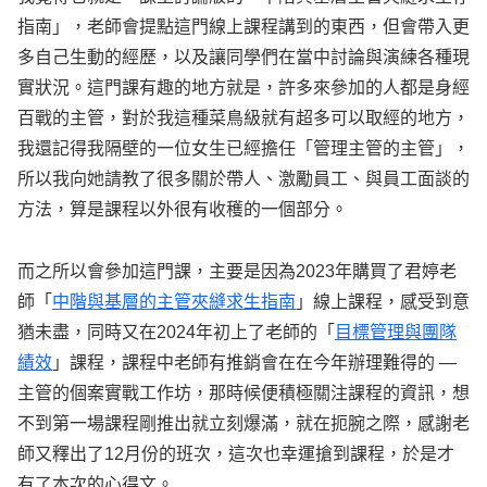
指南」，老師會提點這門線上課程講到的東西，但會帶入更
多自己生動的經歷，以及讓同學們在當中討論與演練各種現
實狀況。這門課有趣的地方就是，許多來參加的人都是身經
百戰的主管，對於我這種菜鳥級就有超多可以取經的地方，
我還記得我隔壁的一位女生已經擔任「管理主管的主管」，
所以我向她請教了很多關於帶人、激勵員工、與員工面談的
方法，算是課程以外很有收穫的一個部分。
而之所以會參加這門課，主要是因為2023年購買了君婷老
師「
中階與基層的主管夾縫求生指南
」線上課程，感受到意
猶未盡，同時又在2024年初上了老師的「
目標管理與團隊
績效
」課程，課程中老師有推銷會在在今年辦理難得的 —
主管的個案實戰工作坊，那時候便積極關注課程的資訊，想
不到第一場課程剛推出就立刻爆滿，就在扼腕之際，感謝老
師又釋出了12月份的班次，這次也幸運搶到課程，於是才
有了本次的心得文。