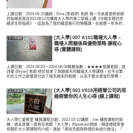
上課日期：2024.05.25講師：Elva (李君婷) 老師 第一次承蒙君婷老師
的指導是我在2023年12月購買大人學的第二堂線上課《中階主管的夾
縫求生存指南》，這是為了我的職涯進行的預備課，在經歷一年多的日
本職場洗禮，我決定轉入了台灣轉...
[大人學] 007 A101職場大人學 –
大人學課程
職場人際關係與優勢策略 課程心
得 (實體課程)
上課日期：2024.08.03～2024.08.04推薦指數：★★★★授課老師：姚
詩豪 (Bryan) 老師 終於結束了為期兩天的職場大人學課程，在平日繁
忙的工作之餘還是付出了兩天週末的假期，以及不算太便宜的學費，來
上了這門職場人際關係的研...
[大人學] 001 V018用經營公司的思
大人學課程
維經營你的人生心得 (線上課程)
大人學仁愛教室 購買課程日期：2023.03.12講師：Joe 購買課程的契
機：過去其實一直有在收聽「大人學」的podcast頻道，頻道裡經常會
有關於大人學課程的介紹，諸如「尋找天賦與熱情的系統化做法」「用