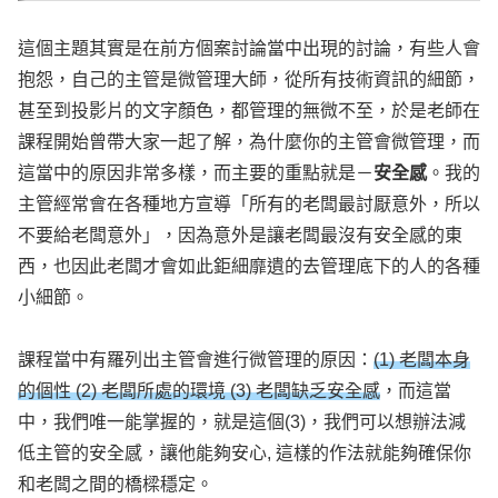
這個主題其實是在前方個案討論當中出現的討論，有些人會
抱怨，自己的主管是微管理大師，從所有技術資訊的細節，
甚至到投影片的文字顏色，都管理的無微不至，於是老師在
課程開始曾帶大家一起了解，為什麼你的主管會微管理，而
這當中的原因非常多樣，而主要的重點就是－
安全感
。我的
主管經常會在各種地方宣導「所有的老闆最討厭意外，所以
不要給老闆意外」，因為意外是讓老闆最沒有安全感的東
西，也因此老闆才會如此鉅細靡遺的去管理底下的人的各種
小細節。
課程當中有羅列出主管會進行微管理的原因：
(1) 老闆本身
的個性 (2) 老闆所處的環境 (3) 老闆缺乏安全感
，而這當
中，我們唯一能掌握的，就是這個(3)，我們可以想辦法減
低主管的安全感，讓他能夠安心, 這樣的作法就能夠確保你
和老闆之間的橋樑穩定。