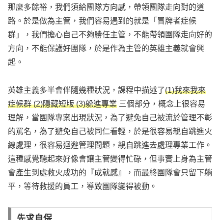
那麼多餘裕，我們須給團隊方向感，帶領團隊走向對的道
路。於是做為主管，我們容易遇到的就是「冒牌者症候
群」，我們擔心自己不夠勝任主管，不能帶領團隊走向好的
方向，不能保護好團隊，於是作為主管的英雄主義就會興
起。
英雄主義多半會伴隨幾種狀況，課程中描述了
(1)我來我來
症候群 (2)隱藏短版 (3)躲進專業
三個部分，概念上很容易
理解，當團隊專案出現狀況，為了避免自己被流於管理不彰
的罵名，為了避免自己被同仁看輕，於是很容易親自跳進火
線處理，很容易迴避管理問題，親自跳進去處理專業工作。
這種感覺聽起來好像會讓主管變得忙碌，但事實上身為主管
會產生到處救火成功的『成就感』，而最終團隊會只留下躺
平，等待救援的員工，導致團隊變得被動。
先求自保