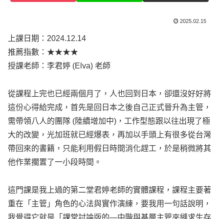
2025.02.15
上課日期：2024.12.14
推薦指數：★★★★
授課老師：李君婷 (Elva) 老師
從課程上完也已經兩個月了，人也回到日本，卻還沒好好將
這份心得給完成，首先是回日本之後自己正式晉升為主管，
需帶領八人的團隊 (陸續增加中)，工作型態跟以往出現了極
大的改變，光加班就已經爆表，再加以手頭上有很多從台灣
帶回來的書籍，只能利用假日時間消化趕工，於是稍微將其
他作業擱置了一小段時間。
這門課是我上過的第二堂君婷老師的實體課程，課程主要著
重在「主管」角色的心法與實作演練，要我用一句話說明，
我覺得它就是「課堂討論版的—中階與基層主管夾縫求生存